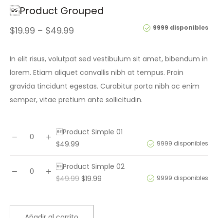
Product Grouped
9999 disponibles
$
19.99
–
$
49.99
In elit risus, volutpat sed vestibulum sit amet, bibendum in
lorem. Etiam aliquet convallis nibh at tempus. Proin
gravida tincidunt egestas. Curabitur porta nibh ac enim
semper, vitae pretium ante sollicitudin.
Product Simple 01
Product
$
49.99
9999 disponibles
Simple
01
Product Simple 02
Product
El
El
cantidad
$
49.99
$
19.99
9999 disponibles
Simple
precio
precio
02
original
actual
cantidad
era:
es:
Añadir al carrito