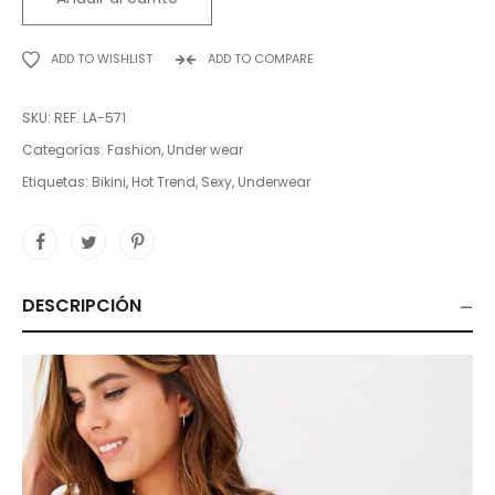
$49.99.
$19.99.
ADD TO WISHLIST
ADD TO COMPARE
SKU:
REF. LA-571
Categorías:
Fashion
,
Under wear
Etiquetas:
Bikini
,
Hot Trend
,
Sexy
,
Underwear
DESCRIPCIÓN