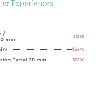
zing Experiences
 /
$2180
60 min
min
$2440
izing Facial 60 min.
$2200