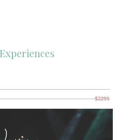
 Experiences
$2295