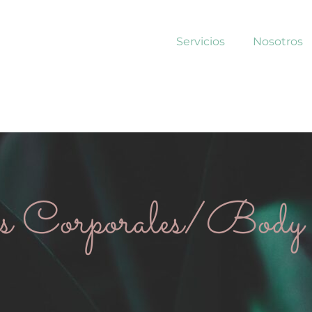
Servicios
Nosotros
as Corporales/Body 