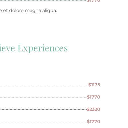
$1770
e et dolore magna aliqua.
ieve Experiences
$1175
$1770
$2320
$1770