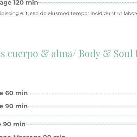
sage 120 min
piscing elit, sed do eiusmod tempor incididunt ut labor
s cuerpo & alma/ Body & Soul
ge 60 min
e 90 min​
e 90 min