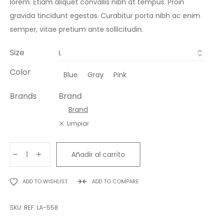
lorem. Etiam aliquet convallis nibh at tempus. Proin
gravida tincidunt egestas. Curabitur porta nibh ac enim
semper, vitae pretium ante sollicitudin.
Size
Color
Blue
Gray
Pink
Brands
Brand
Brand
Limpiar
Product
Añadir al carrito
Configurable
cantidad
ADD TO WISHLIST
ADD TO COMPARE
SKU:
REF. LA-558